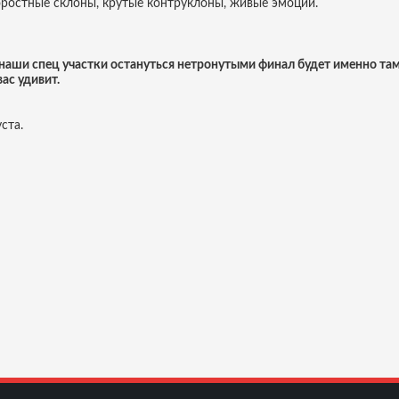
оростные склоны, крутые контруклоны, живые эмоции.
 наши спец участки остануться нетронутыми финал будет именно там
вас удивит.
ста.