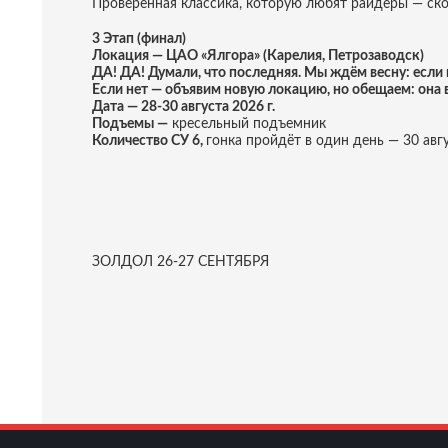
Проверенная классика, которую любят райдеры — ск
3 Этап (финал)
Локация — ЦАО «Ялгора» (Карелия, Петрозаводск)
ДА! ДА! Думали, что последняя. Мы ждём весну: если
Если нет — объявим новую локацию, но обещаем: она 
Дата — 28-30 августа 2026 г.
Подъемы —
кресельный подъемник
Количество СУ 6,
гонка пройдёт в один день — 30 авгу
ЗОЛДОЛ 26-27 СЕНТЯБРЯ